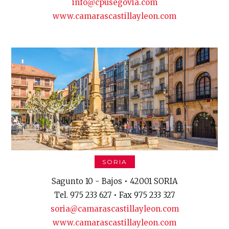
info@cpusegovia.com
www.camarascastillayleon.com
SORIA
Sagunto 10 - Bajos • 42001 SORIA
Tel. 975 233 627 • Fax 975 233 327
soria@camarascastillayleon.com
www.camarascastillayleon.com