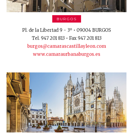
BURGOS
Pl. de la Libertad 9 - 3º • 09004 BURGOS
Tel. 947 201 813 • Fax 947 201 813
burgos@camarascastillayleon.com
www.camaraurbanaburgos.es