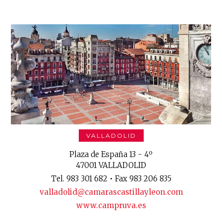
VALLADOLID
Plaza de España 13 - 4º
47001 VALLADOLID
Tel. 983 301 682 • Fax 983 206 835
valladolid@camarascastillayleon.com
www.campruva.es